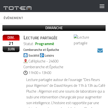
ÉVÈNEMENT
DIMANCHE
Lecture partagée
DIM.
21
Statut :
Programmé
JUIN
Comberanche et Épeluche
Société
Loisirs
Cafépluche - 24600
Comberanche et Épeluche
11h00 > 13h00
Lecture partagée autour de l'ouvrage "Des fleurs
pour Algernon" de David Keyes de 11h à 13h au Café
Pluche : Algernon est une souris de laboratoire qui a
subi une intervention chirurgicale pour augmenter
son intelligence. L'histoire est rapportée par une