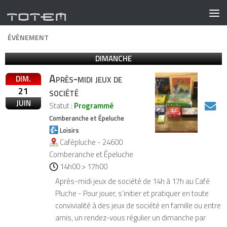
ÉVÈNEMENT
DIMANCHE
Après-midi jeux de
DIM.
21
société
JUIN
Statut :
Programmé
Comberanche et Épeluche
Loisirs
Cafépluche - 24600
Comberanche et Épeluche
14h00 > 17h00
Après-midi jeux de société de 14h à 17h au Café
Pluche - Pour jouer, s’initier et pratiquer en toute
convivialité à des jeux de société en famille ou entre
amis, un rendez-vous régulier un dimanche par