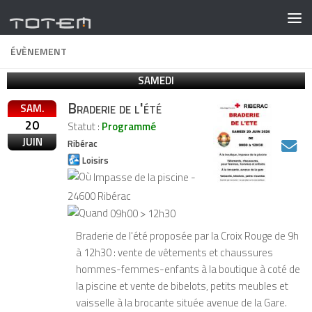
ÉVÈNEMENT
SAMEDI
Braderie de l'été
SAM.
20
Statut :
Programmé
JUIN
Ribérac
Loisirs
Impasse de la piscine -
24600 Ribérac
09h00 > 12h30
Braderie de l'été proposée par la Croix Rouge de 9h
à 12h30 : vente de vêtements et chaussures
hommes-femmes-enfants à la boutique à coté de
la piscine et vente de bibelots, petits meubles et
vaisselle à la brocante située avenue de la Gare.