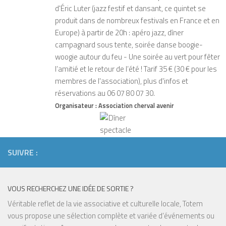
d'Éric Luter (jazz festif et dansant, ce quintet se
produit dans de nombreux festivals en France et en
Europe) à partir de 20h : apéro jazz, dîner
campagnard sous tente, soirée danse boogie-
woogie autour du feu - Une soirée au vert pour fêter
l’amitié et le retour de l’été ! Tarif 35 € (30 € pour les
membres de l'association), plus d'infos et
réservations au 06 07 80 07 30.
Organisateur :
Association cherval avenir
SUIVRE :
VOUS RECHERCHEZ UNE IDÉE DE SORTIE ?
Permalien :
https://www.totem-magazine.fr/events/?id=12801
Véritable reflet de la vie associative et culturelle locale, Totem
vous propose une sélection complète et variée d’événements ou