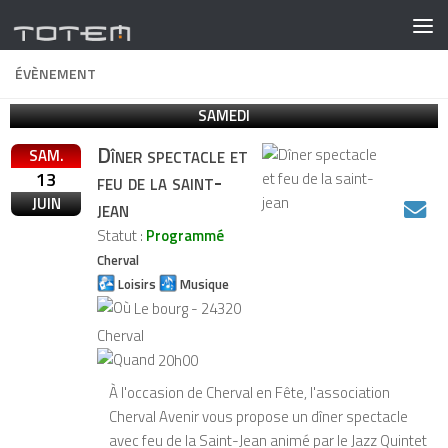
ÉVÈNEMENT
SAMEDI
Dîner spectacle et
SAM.
13
feu de la saint-
JUIN
jean
Statut :
Programmé
Cherval
Loisirs
Musique
Le bourg - 24320
Cherval
20h00
À l'occasion de Cherval en Fête, l'association
Cherval Avenir vous propose un dîner spectacle
avec feu de la Saint-Jean animé par le Jazz Quintet