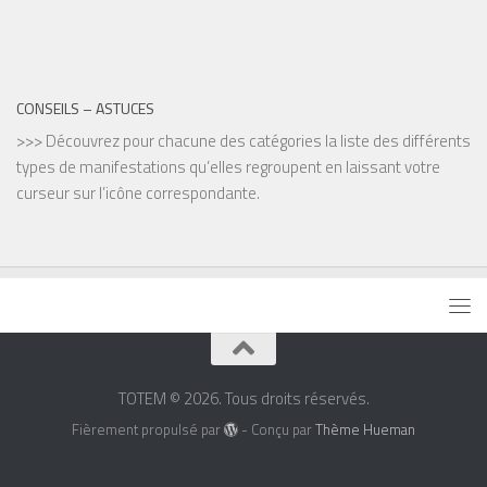
CONSEILS – ASTUCES
>>> Découvrez pour chacune des catégories la liste des différents
types de manifestations qu’elles regroupent en laissant votre
curseur sur l’icône correspondante.
TOTEM © 2026. Tous droits réservés.
Fièrement propulsé par
- Conçu par
Thème Hueman