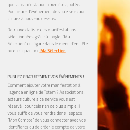
que la manifestation a bien été ajoutée.
Pour retirer l'évènement de votre sélection
cliquez à nouveau dessus.
Retrouvez la liste des manifestations
sélectionnées grâce à l'onglet "Ma
Sélection" qui figure dans le menu d'en-tête
ou en cliquant ici :
Ma Sélection
PUBLIEZ GRATUITEMENT VOS ÉVÈNEMENTS !
Comment ajouter votre manifestation à
l'agenda en ligne de Totem ? Associations,
acteurs culturels ce service vous est
réservé : pour cela rien de plus simple, il
vous suffit de vous rendre dans l'espace
"Mon Compte" de vous connecter avec vos
identifiants ou de créer le compte de votre