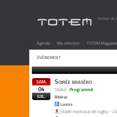
Vecteur de l
Agenda
Ma sélection
TOTEM Magazin
ÉVÈNEMENT
Soirée braséro
SAM.
04
Statut :
Programmé
JUIL.
Ribérac
Loisirs
Stade municipal de rugby - 2