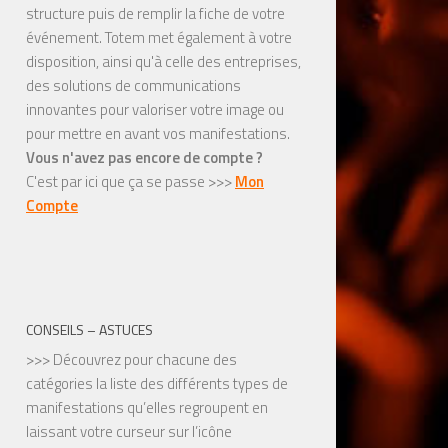
structure puis de remplir la fiche de votre
événement. Totem met également à votre
disposition, ainsi qu'à celle des entreprises,
des solutions de communications
innovantes pour valoriser votre image ou
pour mettre en avant vos manifestations.
Vous n'avez pas encore de compte ?
C'est par ici que ça se passe >>>
Mon
Compte
CONSEILS – ASTUCES
>>> Découvrez pour chacune des
catégories la liste des différents types de
manifestations qu’elles regroupent en
laissant votre curseur sur l’icône