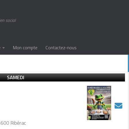
ien social
e
Mon compte
Contactez-nous
SAMEDI
4600 Ribérac