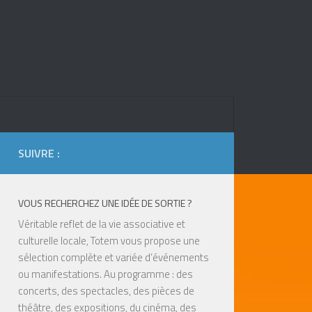
SUIVRE :
VOUS RECHERCHEZ UNE IDÉE DE SORTIE ?
Véritable reflet de la vie associative et
culturelle locale, Totem vous propose une
sélection complète et variée d’événements
ou manifestations. Au programme : des
concerts, des spectacles, des pièces de
théâtre, des expositions, du cinéma, des