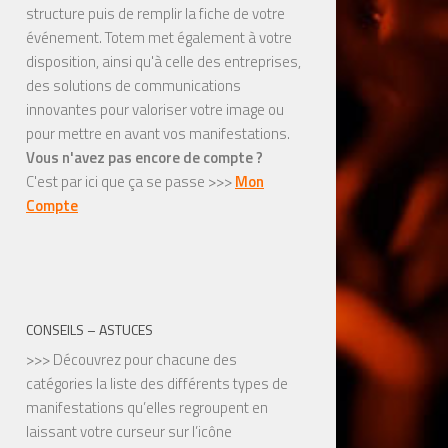
structure puis de remplir la fiche de votre
événement. Totem met également à votre
disposition, ainsi qu'à celle des entreprises,
des solutions de communications
innovantes pour valoriser votre image ou
pour mettre en avant vos manifestations.
Vous n'avez pas encore de compte ?
C'est par ici que ça se passe >>>
Mon
Compte
CONSEILS – ASTUCES
>>> Découvrez pour chacune des
catégories la liste des différents types de
manifestations qu’elles regroupent en
laissant votre curseur sur l’icône