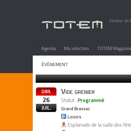
Vecteur de l
Agenda
Ma sélection
TOTEM Magazin
ÉVÈNEMENT
Vide grenier
DIM.
26
Statut :
Programmé
JUIL.
Grand Brassac
Loisirs
Esplanade de la salle des fê