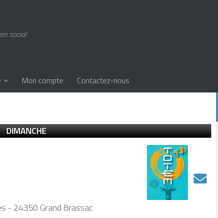
ien social
e
Mon compte
Contactez-nous
DIMANCHE
tes - 24350 Grand Brassac