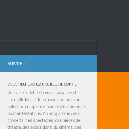
SUIVRE :
VOUS RECHERCHEZ UNE IDÉE DE SORTIE ?
Véritable reflet de la vie associative et
culturelle locale, Totem vous propose une
sélection complète et variée d’événements
ou manifestations. Au programme : des
concerts, des spectacles, des pièces de
théâtre, des expositions, du cinéma, des