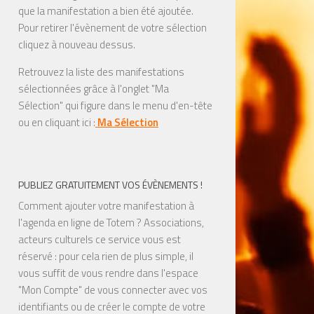
que la manifestation a bien été ajoutée.
Pour retirer l'évènement de votre sélection
cliquez à nouveau dessus.
Retrouvez la liste des manifestations
sélectionnées grâce à l'onglet "Ma
Sélection" qui figure dans le menu d'en-tête
ou en cliquant ici :
Ma Sélection
PUBLIEZ GRATUITEMENT VOS ÉVÈNEMENTS !
Comment ajouter votre manifestation à
l'agenda en ligne de Totem ? Associations,
acteurs culturels ce service vous est
réservé : pour cela rien de plus simple, il
vous suffit de vous rendre dans l'espace
"Mon Compte" de vous connecter avec vos
identifiants ou de créer le compte de votre