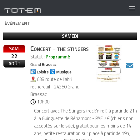
ÉVÈNEMENT
SAMEDI
Concert - the stingers
SAM.
22
Statut :
Programmé
AOÛT
Grand Brassac
Loisirs
Musique
638 route de l'abri
rochereuil - 24350 Grand
Brassac
19h00
Concert avec The Stingers (rock'n'roll) à partir de 21h
à la Guinguette de Rénamont - PAF 7 € (chiens non
acceptés sur le site), gratuit pour les moins de 14
ans, petite restauration sur place à partir de 19h,